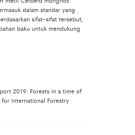
er metil
Cerbera manghas
ermasuk dalam standar yang
rdasarkan sifat-sifat tersebut,
i bahan baku untuk mendukung
rt 2019: Forests in a time of
for International Forestry