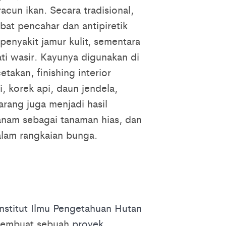
cun ikan. Secara tradisional,
bat pencahar dan antipiretik
penyakit jamur kulit, sementara
i wasir. Kayunya digunakan di
takan, finishing interior
i, korek api, daun jendela,
arang juga menjadi hasil
anam sebagai tanaman hias, dan
alam rangkaian bunga.
Institut Ilmu Pengetahuan Hutan
 membuat sebuah
proyek