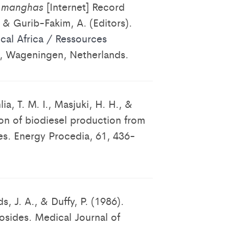
 manghas
[Internet] Record
& Gurib-Fakim, A. (Editors).
ical Africa / Ressources
), Wageningen, Netherlands.
ia, T. M. I., Masjuki, H. H., &
ion of biodiesel production from
es. Energy Procedia, 61, 436-
ds, J. A., & Duffy, P. (1986).
osides. Medical Journal of