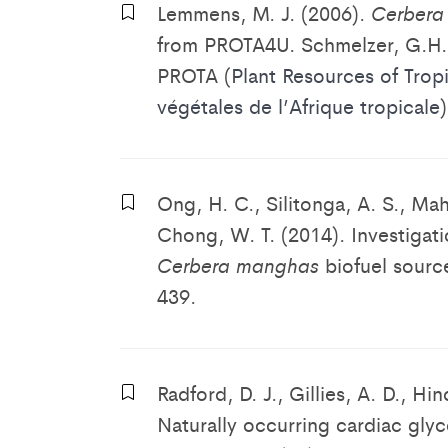
Lemmens, M. J. (2006).
Cerbera
from PROTA4U. Schmelzer, G.H. 
PROTA (
Plant Resources of Trop
végétales de l’Afrique tropicale
Ong, H. C., Silitonga, A. S., Mahl
Chong, W. T. (2014). Investigat
Cerbera manghas
biofuel sourc
439.
Radford, D. J., Gillies, A. D., Hin
Naturally occurring cardiac glyc