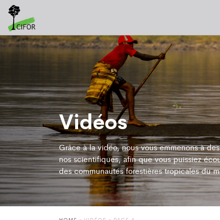
Vidéos
Grâce à la vidéo, nous vous emmenons à des 
nos scientifiques, afin que vous puissiez écou
des communautés forestières tropicales du m
HOME
»
VIDÉOS
» PAGE 4