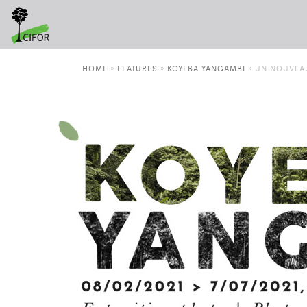
HOME
»
FEATURES
»
KOYEBA YANGAMBI
»
UN NOUVEAU