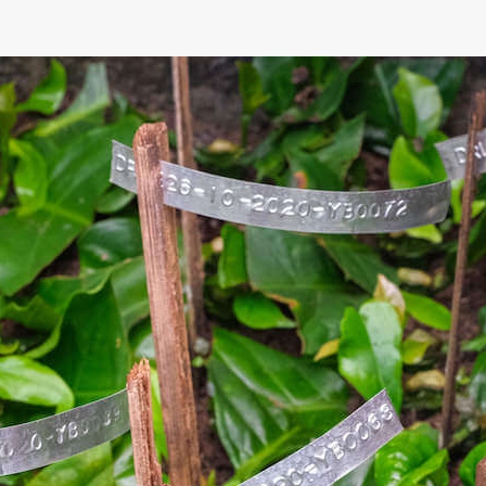
nacées, le partage de techniques agricoles performante
struction de nouvelles infrastructures et la rénovation 
n laboratoire de biologie du bois construit par le Musée
nt (R&SD). Ce laboratoire, unique en Afrique centrale
ière tour à flux de covariance des turbulences du bassin
enaire R&SD, est une autre réalisation remarquable. Les 
serre entre l’atmosphère et la forêt.
énové en collaboration avec le Jardin Botanique Meise.
sation d’une collection de plus de 150 000 spécimens a
és œuvrant à la gestion durable des forêts est égalemen
mations coordonnées par l’École Régionale Post-univer