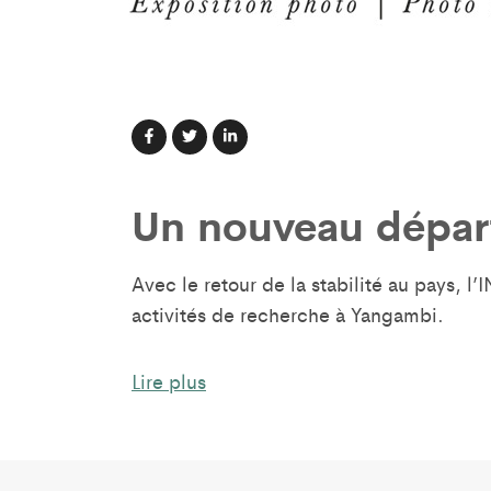
Un nouveau dépar
Avec le retour de la stabilité au pays, 
activités de recherche à Yangambi.
Depuis 2017, l’INERA, en partenariat ave
Lire plus
la mise en œuvre de plusieurs projets f
recherche appliquée et la conservation
Ainsi, plus de 750 000 arbres ont déjà é