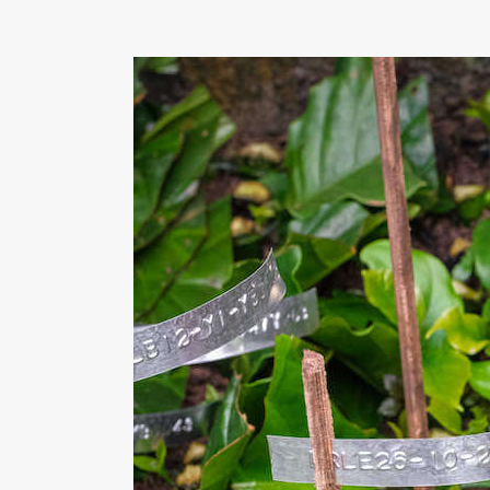
la recherche sur la faune et la flore me
génératrices de revenus ainsi que la con
Les nouvelles installations comprennent u
société Resources & Synergies Developme
analyses d’échantillons de bois. La prem
l’Université de Gand (UGent) par le part
mesurent les échanges de gaz à effet de 
L’herbier de Yangambi a récemment été r
contribue à la préservation et la numéri
botanique de l’INERA.
La formation de cadres congolais qualifi
de l’INERA bénéficie de différentes for
intégrés des Forêts Tropicales (ERAIFT).