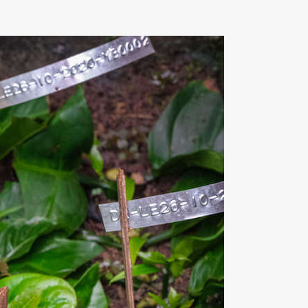
s, le développement d’activités
d’anciens bâtiments.
 royal de l’Afrique centrale et la
, permet d’effectuer sur place des
 du Congo, érigée à l’initiative de
instruments installés sur cette structure
 Depuis 2007 cette institution
vec le concours des spécialistes en
t au cœur de ces efforts. Le personnel
sitaire d’Aménagement et de Gestion