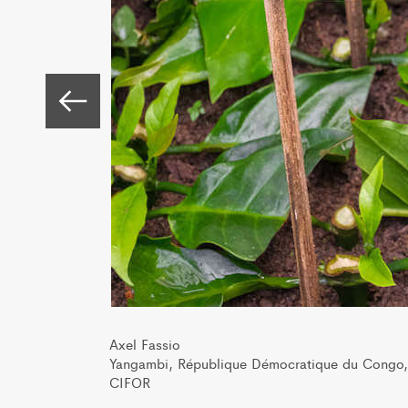
Actuellement, Yangambi est devenue une 
internationaux de mener des études pert
économique du pays.
Axel Fassio
Yangambi, République Démocratique du Congo,
CIFOR