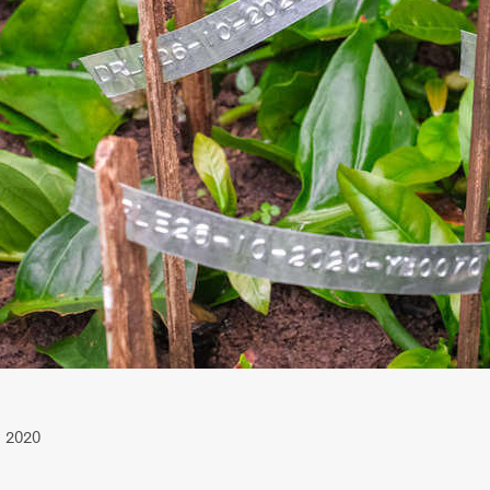
véritable « école à ciel ouvert » permettant aux étudi
inentes en faveur de la préservation des forêts tropic
 2020