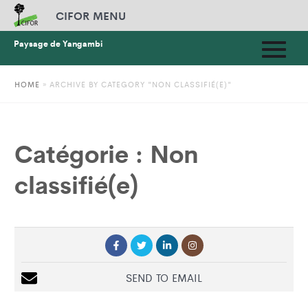
CIFOR MENU
Paysage de Yangambi
HOME
»
ARCHIVE BY CATEGORY "NON CLASSIFIÉ(E)"
Catégorie :
Non
classifié(e)
SEND TO EMAIL