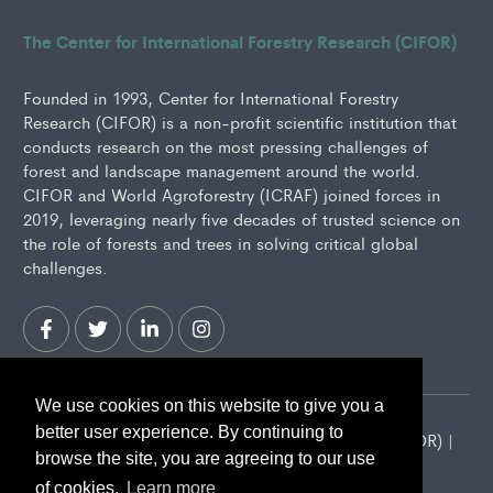
The Center for International Forestry Research (CIFOR)
Founded in 1993, Center for International Forestry
Research (CIFOR) is a non-profit scientific institution that
conducts research on the most pressing challenges of
forest and landscape management around the world.
CIFOR and World Agroforestry (ICRAF) joined forces in
2019, leveraging nearly five decades of trusted science on
the role of forests and trees in solving critical global
challenges.
We use cookies on this website to give you a
better user experience. By continuing to
2026 Center for International Forestry Research (CIFOR) |
browse the site, you are agreeing to our use
CIFOR is a CGIAR Research Center
of cookies.
Learn more