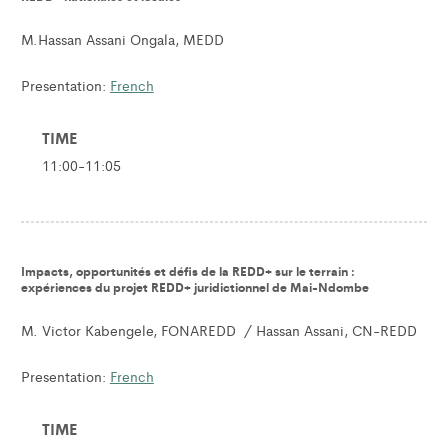
M.Hassan Assani Ongala, MEDD
Presentation:
French
TIME
11:00-11:05
Impacts, opportunités et défis de la REDD+ sur le terrain :
expériences du projet REDD+ juridictionnel de Mai-Ndombe
M. Victor Kabengele, FONAREDD / Hassan Assani, CN-REDD
Presentation:
French
TIME