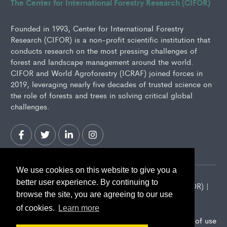
The Center for International Forestry Research (CIFOR)
Founded in 1993, Center for International Forestry
Research (CIFOR) is a non-profit scientific institution that
conducts research on the most pressing challenges of
forest and landscape management around the world.
CIFOR and World Agroforestry (ICRAF) joined forces in
2019, leveraging nearly five decades of trusted science on
the role of forests and trees in solving critical global
challenges.
We use cookies on this website to give you a
better user experience. By continuing to
2026 Center for International Forestry Research (CIFOR) |
browse the site, you are agreeing to our use
CIFOR is a CGIAR Research Center
of cookies.
Learn more
Landscape Alliance privacy notice
Terms of use