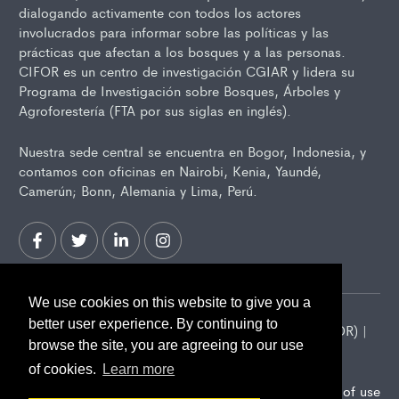
dialogando activamente con todos los actores
involucrados para informar sobre las políticas y las
prácticas que afectan a los bosques y a las personas.
CIFOR es un centro de investigación CGIAR y lidera su
Programa de Investigación sobre Bosques, Árboles y
Agroforestería (FTA por sus siglas en inglés).
Nuestra sede central se encuentra en Bogor, Indonesia, y
contamos con oficinas en Nairobi, Kenia, Yaundé,
Camerún; Bonn, Alemania y Lima, Perú.
We use cookies on this website to give you a
better user experience. By continuing to
2026 Center for International Forestry Research (CIFOR) |
browse the site, you are agreeing to our use
CIFOR is a CGIAR Research Center
of cookies.
Learn more
Landscape Alliance privacy notice
Terms of use