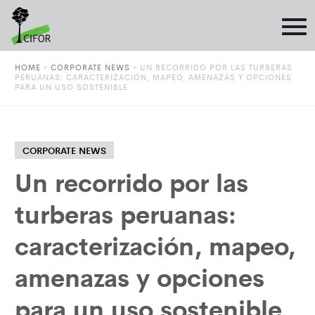
HOME
»
CORPORATE NEWS
»
UN RECORRIDO POR LAS TURBERAS
PERUANAS: CARACTERIZACIÓN, MAPEO, AMENAZAS Y OPCIONES
PARA UN USO SOSTENIBLE
CORPORATE NEWS
Un recorrido por las
turberas peruanas:
caracterización, mapeo,
amenazas y opciones
para un uso sostenible