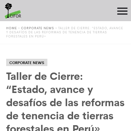
HOME
»
CORPORATE NEWS
»
TALLER DE CIERRE: “ESTADO, AVANCE
Y DESAFÍOS DE LAS REFORMAS DE TENENCIA DE TIERRAS
FORESTALES EN PERÚ»
CORPORATE NEWS
Taller de Cierre:
“Estado, avance y
desafíos de las reformas
de tenencia de tierras
forestales en Perú»