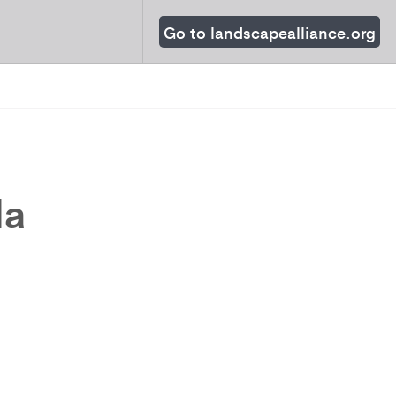
Go to landscapealliance.org
la