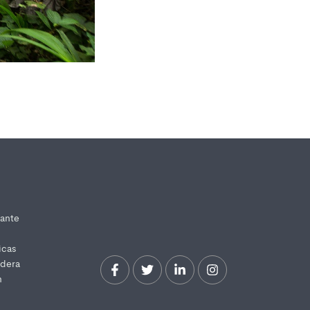
iante
icas
idera
n