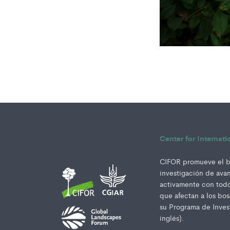
Center for Internat
CIFOR promueve el bi
investigación de ava
activamente con todos
que afectan a los bo
su Programa de Invest
inglés).