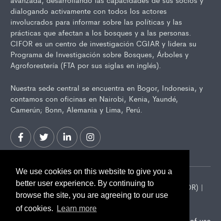
dialogando activamente con todos los actores
involucrados para informar sobre las políticas y las
prácticas que afectan a los bosques y a las personas.
CIFOR es un centro de investigación CGIAR y lidera su
Programa de Investigación sobre Bosques, Árboles y
Agroforestería (FTA por sus siglas en inglés).
Nuestra sede central se encuentra en Bogor, Indonesia, y
contamos con oficinas en Nairobi, Kenia, Yaundé,
Camerún; Bonn, Alemania y Lima, Perú.
We use cookies on this website to give you a
better user experience. By continuing to
2026 Center for International Forestry Research (CIFOR) |
browse the site, you are agreeing to our use
CIFOR is a CGIAR Research Center
of cookies.
Learn more
Landscape Alliance privacy notice
Terms of use