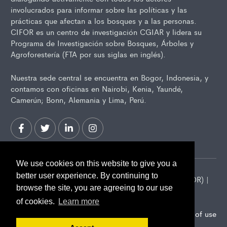
involucrados para informar sobre las políticas y las
prácticas que afectan a los bosques y a las personas.
CIFOR es un centro de investigación CGIAR y lidera su
Programa de Investigación sobre Bosques, Árboles y
Agroforestería (FTA por sus siglas en inglés).
Nuestra sede central se encuentra en Bogor, Indonesia, y
contamos con oficinas en Nairobi, Kenia, Yaundé,
Camerún; Bonn, Alemania y Lima, Perú.
We use cookies on this website to give you a
better user experience. By continuing to
2026 Center for International Forestry Research (CIFOR) |
browse the site, you are agreeing to our use
CIFOR is a CGIAR Research Center
of cookies.
Learn more
Landscape Alliance privacy notice
Terms of use