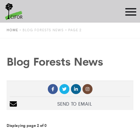
HOME
»
BLOG FORESTS NEWS
» PAGE 2
Blog Forests News
SEND TO EMAIL
Displaying page 2 of 0