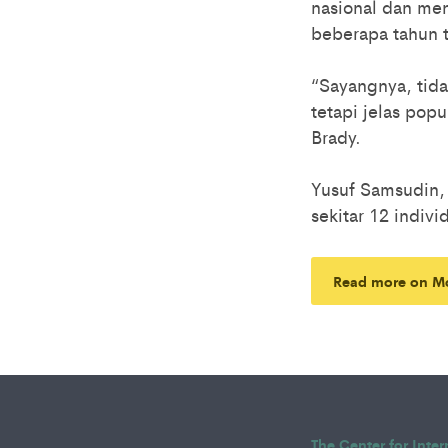
nasional dan men
beberapa tahun te
“Sayangnya, tida
tetapi jelas popu
Brady.
Yusuf Samsudin, 
sekitar 12 indivi
Read more on M
The Center for Inte