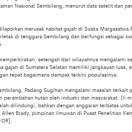
Taman Nasional Sembilang, menurut data satelit dan p
dilaporkan merusak habitat gajah di Suaka Margasatwa
rletak di tenggara Sembilang dan berfungsi sebagai kori
n.
memperkirakan, setengah dari wilayahnya mengalami ke
a gajah di Sumatera Selatan memiliki jangkauan luas, su
an tepat bagaimana dampak terkini populasinya.
Sembilang, Padang Sugihan mengalami masalah terkait 
 perambahan hutan oleh industri dan masyarakat. Di ma
elah dilindungi, bahkan dengan anggaran terbatas untuk
Allen Brady, pimpinan ilmuwan di Pusat Penelitian Ke
IFOR].