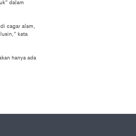
ruk” dalam
di cagar alam,
lusin,” kata
takan hanya ada