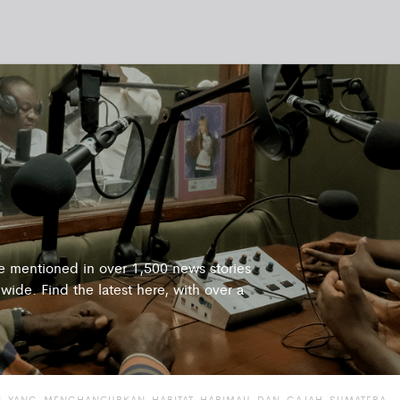
re mentioned in over 1,500 news stories
wide. Find the latest here, with over a
I-YANG-MENGHANCURKAN-HABITAT-HARIMAU-DAN-GAJAH-SUMATERA