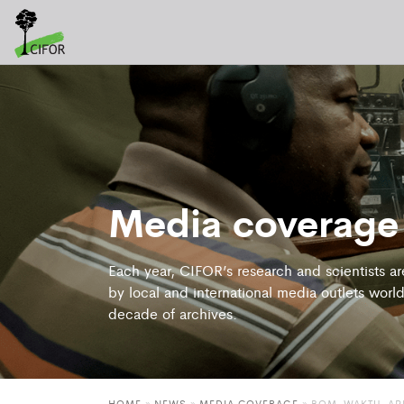
Media coverage
Each year, CIFOR’s research and scientists a
by local and international media outlets world
decade of archives.
HOME
»
NEWS
»
MEDIA COVERAGE
» BOM-WAKTU-AP