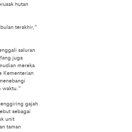
rusak hutan
ulan terakhir,”
enggali saluran
“Yang juga
emudian mereka
e Kementerian
 menebangi
m waktu.”
menggiring gajah
sebut sebagai
k unit
an taman