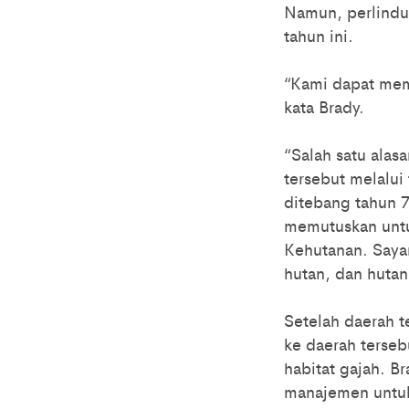
Namun, perlindu
tahun ini.
“Kami dapat mema
kata Brady.
“Salah satu alas
tersebut melalui 
ditebang tahun 
memutuskan unt
Kehutanan. Saya
hutan, dan huta
Setelah daerah t
ke daerah terse
habitat gajah. B
manajemen untuk