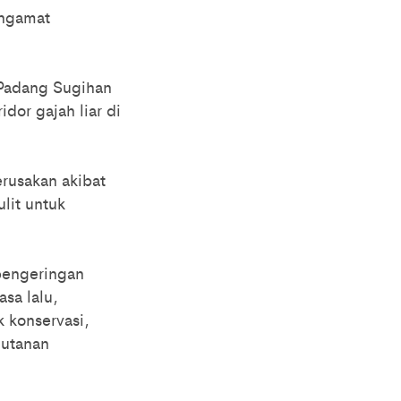
engamat
 Padang Sugihan
dor gajah liar di
rusakan akibat
lit untuk
pengeringan
sa lalu,
 konservasi,
hutanan