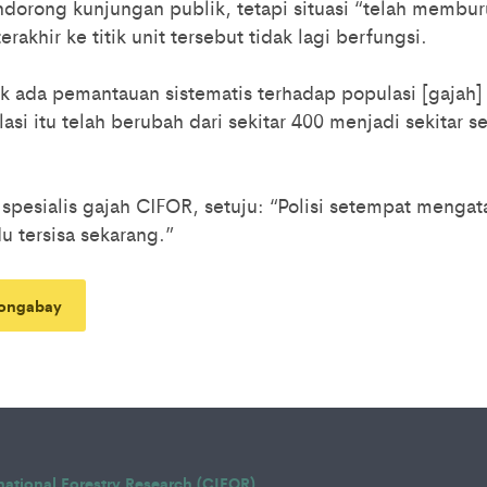
dorong kunjungan publik, tetapi situasi “telah membu
rakhir ke titik unit tersebut tidak lagi berfungsi.
k ada pemantauan sistematis terhadap populasi [gajah] 
lasi itu telah berubah dari sekitar 400 menjadi sekitar se
spesialis gajah CIFOR, setuju: “Polisi setempat menga
du tersisa sekarang.”
ongabay
rnational Forestry Research (CIFOR)