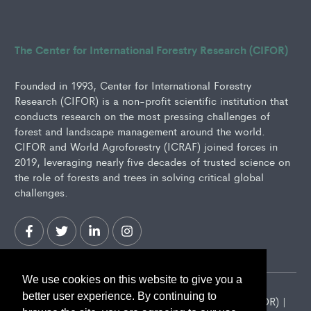
The Center for International Forestry Research (CIFOR)
Founded in 1993, Center for International Forestry
Research (CIFOR) is a non-profit scientific institution that
conducts research on the most pressing challenges of
forest and landscape management around the world.
CIFOR and World Agroforestry (ICRAF) joined forces in
2019, leveraging nearly five decades of trusted science on
the role of forests and trees in solving critical global
challenges.
We use cookies on this website to give you a
better user experience. By continuing to
2026 Center for International Forestry Research (CIFOR) |